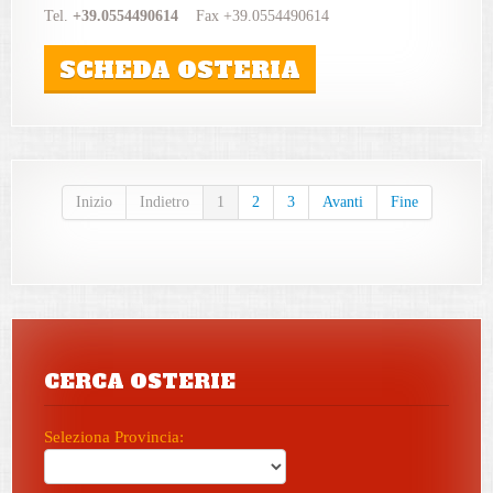
Tel.
+39.0554490614
Fax +39.0554490614
SCHEDA OSTERIA
Inizio
Indietro
1
2
3
Avanti
Fine
CERCA OSTERIE
Seleziona Provincia: