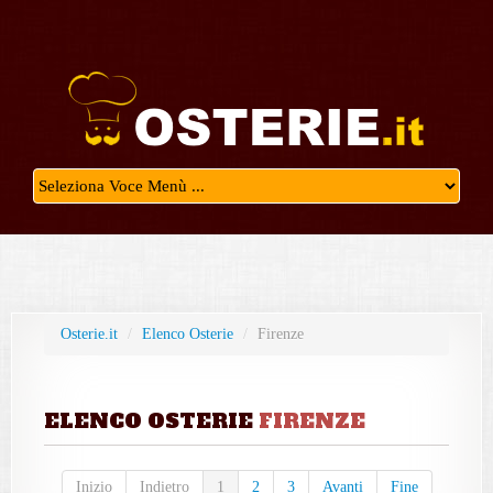
Osterie.it
/
Elenco Osterie
/
Firenze
ELENCO OSTERIE
FIRENZE
Inizio
Indietro
1
2
3
Avanti
Fine