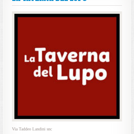
Via Taddeo Landini snc