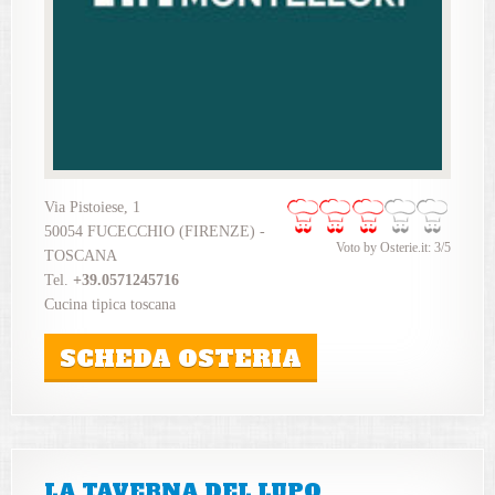
Via Pistoiese, 1
50054 FUCECCHIO (FIRENZE) -
Voto by Osterie.it: 3/5
TOSCANA
Tel.
+39.0571245716
Cucina tipica toscana
SCHEDA OSTERIA
LA TAVERNA DEL LUPO