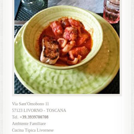
Via Sant'Omobono 11
57123 LIVORNO - TOSCANA
Tel.
+39.3939700708
Ambiente Familiare
Cucina Tipica Livornese