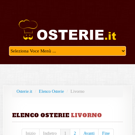
Osterie.it
/
Elenco Osterie
/
Livorno
ELENCO OSTERIE
LIVORNO
Inizio
Indietro
1
2
Avanti
Fine