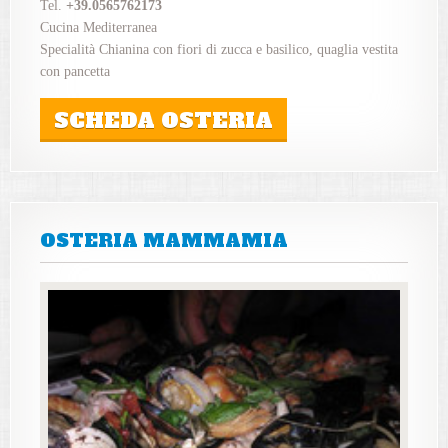
Tel.
+39.0565762173
Cucina Mediterranea
Specialità Chianina con fiori di zucca e basilico, quaglia vestita
con pancetta
SCHEDA OSTERIA
OSTERIA MAMMAMIA