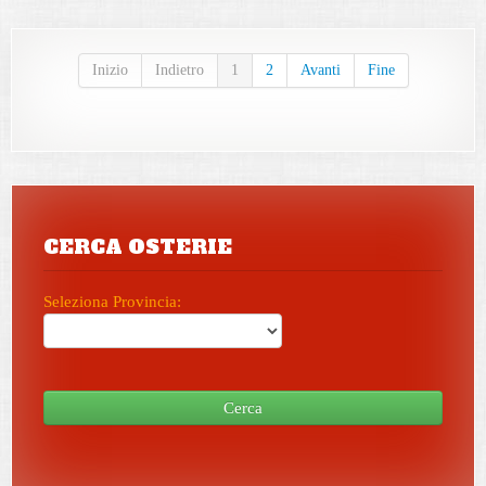
Inizio
Indietro
1
2
Avanti
Fine
CERCA OSTERIE
Seleziona Provincia:
Cerca