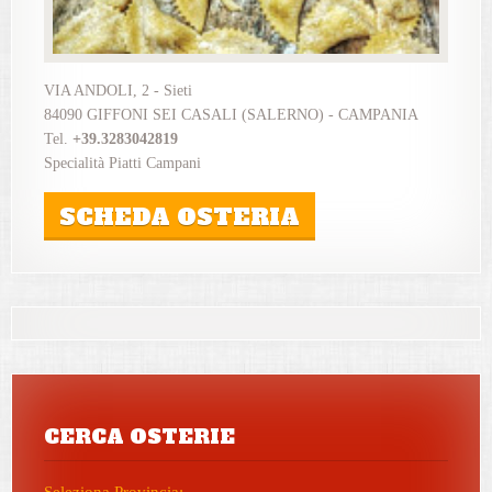
VIA ANDOLI, 2 - Sieti
84090 GIFFONI SEI CASALI (SALERNO) - CAMPANIA
Tel.
+39.3283042819
Specialità Piatti Campani
SCHEDA OSTERIA
CERCA OSTERIE